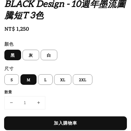
BLACK Design - 10週年墨流圖
騰短T 3色
Regular
NT$ 1,250
price
顏色
黑
灰
白
尺寸
S
M
L
XL
2XL
數量
加入購物車