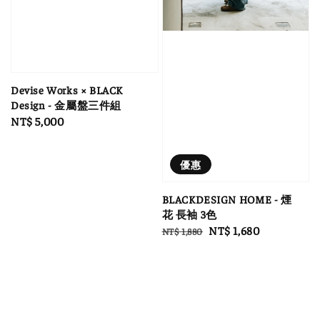
Devise Works × BLACK
Design - 金屬盤三件組
Regular
NT$ 5,000
price
優惠
BLACKDESIGN HOME - 煙
花 長袖 3色
Regular
Sale
NT$ 1,680
NT$ 1,880
price
price