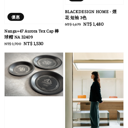
BLACKDESIGN HOME - 煙
優惠
花 短袖 3色
Regular
Sale
NT$ 1,480
NT$ 1,679
price
price
Nanga×47 Aurora Tex Cap 棒
球帽 NA 32409
Regular
Sale
NT$ 1,530
NT$ 1,700
price
price