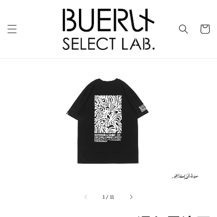
1
/
11